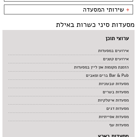
קניון מול הים - טיילת
צמחוני/טבעוני
בית קפה
כשרות
+
שירותי המסעדה
פירות ים
ביסטרו
כשר למהדרין
איטלקי
בר מסעדה
בהשגחת הבד''ץ
אירועים
מסעדות סיני כשרות באילת
סושי
טאפאס בר
משלוחים
אוכל ביתי
סיני
תאילנדי
ערוצי תוכן
אירועים במסעדות
אירועים קטנים
הזמנת מקומות און ליין במסעדות
Bar & Pub ברים ופאבים
מסעדות טבעוניות
מסעדות בשרים
מסעדות איטלקיות
מסעדות דגים
מסעדות אסייתיות
מסעדות שף
מסעדות בארץ