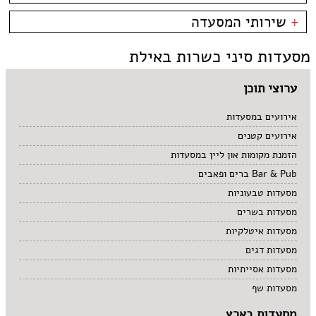
קניון מול הים - טיילת
צמחוני/טבעוני
בית קפה
כשרות
+
שירותי המסעדה
פירות ים
ביסטרו
כשר למהדרין
איטלקי
בר מסעדה
בהשגחת הבד''ץ
אירועים
מסעדות סיני כשרות באילת
סושי
טאפאס בר
משלוחים
אוכל ביתי
סיני
תאילנדי
ערוצי תוכן
אירועים במסעדות
אירועים קטנים
הזמנת מקומות און ליין במסעדות
Bar & Pub ברים ופאבים
מסעדות טבעוניות
מסעדות בשרים
מסעדות איטלקיות
מסעדות דגים
מסעדות אסייתיות
מסעדות שף
מסעדות בארץ