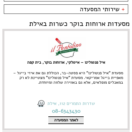
קניון מול הים - טיילת
צמחוני/טבעוני
בית קפה
כשרות
+
שירותי המסעדה
פירות ים
ביסטרו
כשר למהדרין
איטלקי
בר מסעדה
בהשגחת הבד''ץ
אירועים
מסעדות ארוחות בוקר כשרות באילת
סושי
טאפאס בר
משלוחים
אוכל ביתי
סיני
תאילנדי
איל פנטולינו – איטלקי, ארוחות בוקר, בית קפה
מסעדת "איל פנטולינו" היא פסטה-בר, הכוללת גם את איזי בייגל –
מאפיית בייגל אמריקאי. מסעדת "איל פנטולינו" מצטיינת לא רק
במאכלים מופלאים, אלא גם באווירה שלווה ומיוחדת.
שדרות התמרים 112, אילת
08-6343430
לאתר המסעדה