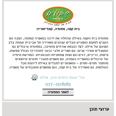
בית קפה, מסעדה, קונדיטוריה
מסעדת בית הקפה באילת שהחלה את דרכה כמאפיה קסומה, הפכה עם
השנים למקום המפגיש מבלים שנהנים מאווירה תל אביבית שמחה בלב
הפועם של אילת. לצד הכנסת אורחים מזמינה, במסעדת שיבולים גם
המאכלים מאירי פנים: עם תפריט חלבי (כשר למהדרין) הכולל פסטות,
פיצות, כריכים, דגים וגם מנות צמחוניות וטבעוניות. המורשת מימיה
של שיבולים כמאפייה נשמרת, עם מאפים משכרי חושים שיוצאים
מהתנור חמים-חמים – ומאפשרים למבלים באילת ליהנות מכל
העולמות. גם מאווירה של בית קפה, וגם ממאפים משובחים של מאפיה.
שד' ששת הימים 310, אילת
077-2318283
לאתר המסעדה
ערוצי תוכן