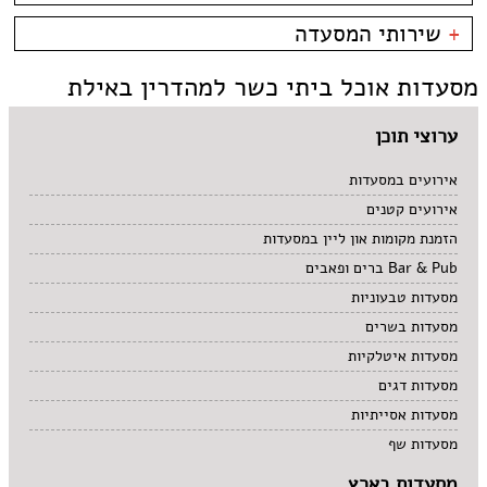
קניון מול הים - טיילת
צמחוני/טבעוני
בית קפה
כשרות
+
שירותי המסעדה
פירות ים
ביסטרו
כשר למהדרין
איטלקי
בר מסעדה
בהשגחת הבד''ץ
אירועים
מסעדות אוכל ביתי כשר למהדרין באילת
סושי
טאפאס בר
משלוחים
אוכל ביתי
סיני
תאילנדי
ערוצי תוכן
אירועים במסעדות
אירועים קטנים
הזמנת מקומות און ליין במסעדות
Bar & Pub ברים ופאבים
מסעדות טבעוניות
מסעדות בשרים
מסעדות איטלקיות
מסעדות דגים
מסעדות אסייתיות
מסעדות שף
מסעדות בארץ