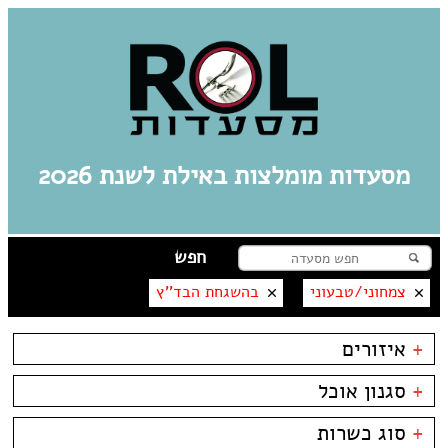
מסעדות מומלצות באילת לשנת 2026
צמחוני/טבעוני
בהשגחת הבד''ץ
+
איזורים
אילת
+
סגנון אוכל
מרינה
פארק אופירה
בשרים
אסייתי
+
סוג כשרות
פארק הקרח
דגים
ארוחות בוקר