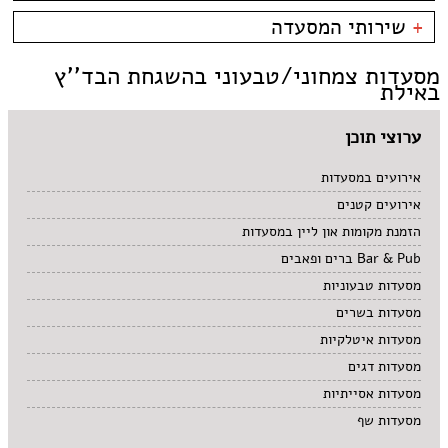
קניון מול הים - טיילת
צמחוני/טבעוני
בית קפה
כשרות
+
שירותי המסעדה
פירות ים
ביסטרו
כשר למהדרין
איטלקי
בר מסעדה
בהשגחת הבד''ץ
אירועים
מסעדות צמחוני/טבעוני בהשגחת הבד''ץ
סושי
טאפאס בר
משלוחים
באילת
אוכל ביתי
סיני
תאילנדי
ערוצי תוכן
אירועים במסעדות
אירועים קטנים
הזמנת מקומות און ליין במסעדות
Bar & Pub ברים ופאבים
מסעדות טבעוניות
מסעדות בשרים
מסעדות איטלקיות
מסעדות דגים
מסעדות אסייתיות
מסעדות שף