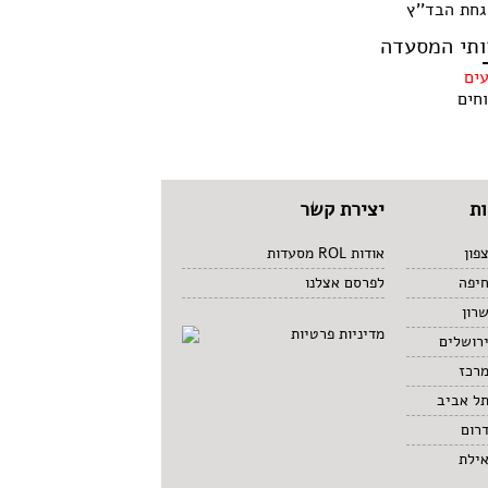
חת הבד''ץ
ותי המסעדה
עים
חים
ת
יצירת קשר
פון
אודות ROL מסעדות
חיפה
לפרסם אצלנו
רון
מדיניות פרטיות
רושלים
מרכז
תל אביב
רום
אילת