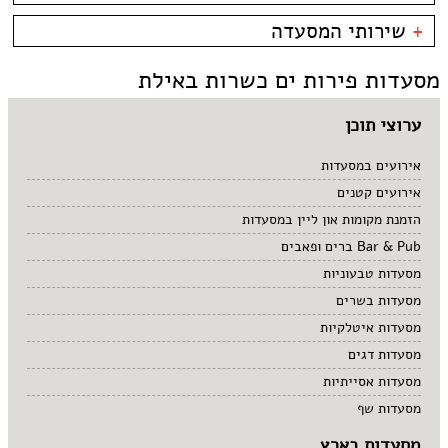
קניון מול הים - טיילת
צמחוני/טבעוני
בית קפה
כשרות
+
שירותי המסעדה
פירות ים
ביסטרו
כשר למהדרין
איטלקי
בר מסעדה
בהשגחת הבד''ץ
אירועים
מסעדות פירות ים כשרות באילת
סושי
טאפאס בר
משלוחים
אוכל ביתי
סיני
תאילנדי
ערוצי תוכן
אירועים במסעדות
אירועים קטנים
הזמנת מקומות און ליין במסעדות
Bar & Pub ברים ופאבים
מסעדות טבעוניות
מסעדות בשרים
מסעדות איטלקיות
מסעדות דגים
מסעדות אסייתיות
מסעדות שף
מסעדות בארץ