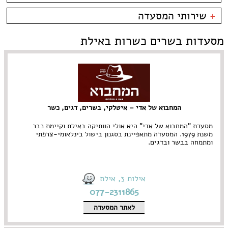
קניון מול הים - טיילת
צמחוני/טבעוני
בית קפה
כשרות
+
שירותי המסעדה
פירות ים
ביסטרו
כשר למהדרין
איטלקי
בר מסעדה
בהשגחת הבד''ץ
אירועים
מסעדות בשרים כשרות באילת
סושי
טאפאס בר
משלוחים
אוכל ביתי
סיני
תאילנדי
המחבוא של אדי – איטלקי, בשרים, דגים, כשר
מסעדת "המחבוא של אדי" היא אולי הוותיקה באילת וקיימת כבר
משנת 1979. המסעדה מתאפיינת בסגנון בישול בינלאומי-צרפתי
ומתמחה בבשר ובדגים.
אילות 3, אילת
077-2311865
לאתר המסעדה