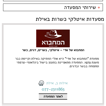
קניון מול הים - טיילת
צמחוני/טבעוני
בית קפה
כשרות
+
שירותי המסעדה
פירות ים
ביסטרו
כשר למהדרין
איטלקי
בר מסעדה
בהשגחת הבד''ץ
אירועים
מסעדות איטלקי כשרות באילת
סושי
טאפאס בר
משלוחים
אוכל ביתי
סיני
תאילנדי
המחבוא של אדי – איטלקי, בשרים, דגים, כשר
מסעדת "המחבוא של אדי" היא אולי הוותיקה באילת וקיימת כבר
משנת 1979. המסעדה מתאפיינת בסגנון בישול בינלאומי-צרפתי
ומתמחה בבשר ובדגים.
אילות 3, אילת
077-2311865
לאתר המסעדה