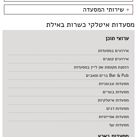
קניון מול הים - טיילת
צמחוני/טבעוני
בית קפה
כשרות
+
שירותי המסעדה
פירות ים
ביסטרו
כשר למהדרין
איטלקי
בר מסעדה
בהשגחת הבד''ץ
אירועים
מסעדות איטלקי כשרות באילת
סושי
טאפאס בר
משלוחים
אוכל ביתי
סיני
תאילנדי
ערוצי תוכן
אירועים במסעדות
אירועים קטנים
הזמנת מקומות און ליין במסעדות
Bar & Pub ברים ופאבים
מסעדות טבעוניות
מסעדות בשרים
מסעדות איטלקיות
מסעדות דגים
מסעדות אסייתיות
מסעדות שף
מסעדות בארץ