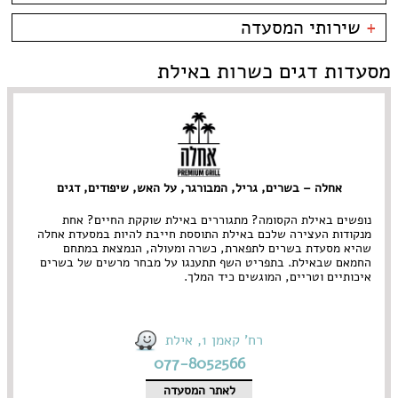
קניון מול הים - טיילת
צמחוני/טבעוני
בית קפה
כשרות
+
שירותי המסעדה
פירות ים
ביסטרו
כשר למהדרין
איטלקי
בר מסעדה
בהשגחת הבד''ץ
אירועים
מסעדות דגים כשרות באילת
סושי
טאפאס בר
משלוחים
אוכל ביתי
סיני
תאילנדי
אחלה – בשרים, גריל, המבורגר, על האש, שיפודים, דגים
נופשים באילת הקסומה? מתגוררים באילת שוקקת החיים? אחת
מנקודות העצירה שלכם באילת התוססת חייבת להיות במסעדת אחלה
שהיא מסעדת בשרים לתפארת, כשרה ומעולה, הנמצאת במתחם
החמאם שבאילת. בתפריט השף תתענגו על מבחר מרשים של בשרים
איכותיים וטריים, המוגשים כיד המלך.
רח' קאמן 1, אילת
077-8052566
לאתר המסעדה