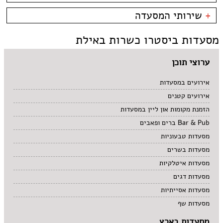
קניון מול הים - טיילת
צמחוני/טבעוני
בית קפה
כשרות
+
שירותי המסעדה
פירות ים
ביסטרו
כשר למהדרין
איטלקי
בר מסעדה
בהשגחת הבד''ץ
אירועים
מסעדות ביסטרו כשרות באילת
סושי
טאפאס בר
משלוחים
אוכל ביתי
סיני
תאילנדי
ערוצי תוכן
אירועים במסעדות
אירועים קטנים
הזמנת מקומות און ליין במסעדות
Bar & Pub ברים ופאבים
מסעדות טבעוניות
מסעדות בשרים
מסעדות איטלקיות
מסעדות דגים
מסעדות אסייתיות
מסעדות שף
מסעדות בארץ