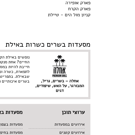
פארק אופירה
פארק הקרח
קניון מול הים - טיילת
מסעדות בשרים כשרות באילת
נופשים באילת הק
החיים? אחת מנקו
חייבת להיות במס
לתפארת, כשרה ומ
שבאילת. בתפריט 
אחלה – בשרים, גריל,
בשרים איכותיים ו
המבורגר, על האש, שיפודים,
דגים
ערוצי תוכן
מסעדות בא
אירועים במסעדות
מסעדות בצפון
אירועים קטנים
מסעדות בחיפ