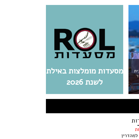
מסעדות מומלצות באילת
ית
ר
לשנת 2026
ות
ת
למהדרין