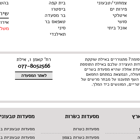
צמחוני/טבעוני
בית קפה
בהשג
פירות ים
ביסטרו
שיר
איטלקי
בר מסעדה
סושי
טאפאס בר
אירו
אוכל ביתי
סיני
משלו
תאילנדי
רח' קאמן 1, אילת
סומה? מתגוררים באילת שוקקת
דות העצירה שלכם באילת התוססת
077-8052566
עדת אחלה שהיא מסעדת בשרים
עולה, הנמצאת במתחם החמאם
לאתר המסעדה
השף תתענגו על מבחר מרשים של
טריים, המוגשים כיד המלך.
רץ
מסעדות כשרות
מסעדות טבעוניו
מסעדות כשרות
מסעדות טבעוניות בצ
ה
מסעדות כשרות בצפון
מסעדות טבעוניות ב