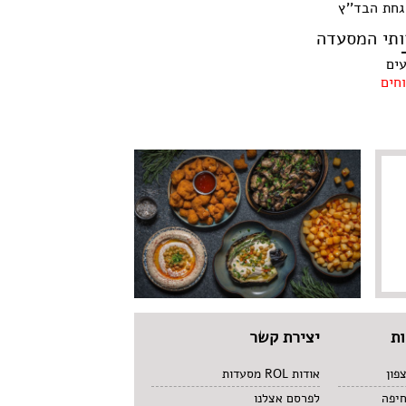
חת הבד''ץ
ותי המסעדה
עים
חים
ת
יצירת קשר
פון
אודות ROL מסעדות
חיפה
לפרסם אצלנו