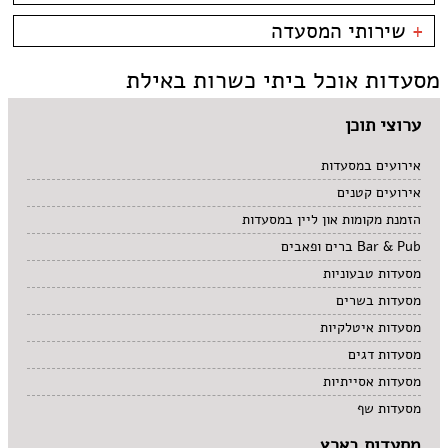
קניון מול הים - טיילת
צמחוני/טבעוני
בית קפה
כשרות
+
שירותי המסעדה
פירות ים
ביסטרו
כשר למהדרין
איטלקי
בר מסעדה
בהשגחת הבד''ץ
אירועים
מסעדות אוכל ביתי כשרות באילת
סושי
טאפאס בר
משלוחים
אוכל ביתי
סיני
תאילנדי
ערוצי תוכן
אירועים במסעדות
אירועים קטנים
הזמנת מקומות און ליין במסעדות
Bar & Pub ברים ופאבים
מסעדות טבעוניות
מסעדות בשרים
מסעדות איטלקיות
מסעדות דגים
מסעדות אסייתיות
מסעדות שף
מסעדות בארץ