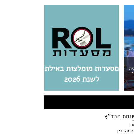
מסעדות מומלצות באילת
ית
ר
לשנת 2026
גחת הבד''ץ
ת
למהדרין