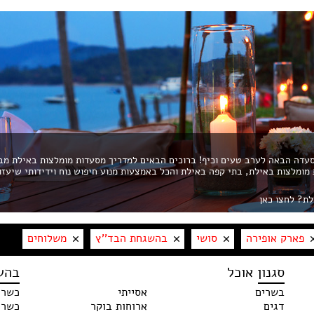
דה הבאה לערב טעים וכיף! ברוכים הבאים למדריך מסעדות מומלצות באילת מב
ת מומלצות באילת, בתי קפה באילת והכל באמצעות מנוע חיפוש נוח וידידותי שיעזו
לת? לחצו כאן
פארק אופירה
סושי
בהשגחת הבד''ץ
משלוחים
סגנון אוכל
בהש
בשרים
אסייתי
כשרו
דגים
ארוחות בוקר
כשר 