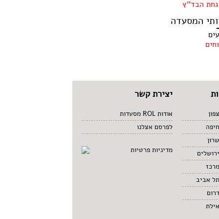
חת הבד''ץ
ותי המסעדה
עים
חים
ת
יצירת קשר
פון
אודות ROL מסעדות
חיפה
לפרסם אצלנו
רון
מדיניות פרטיות
רושלים
מרכז
תל אביב
רום
אילת