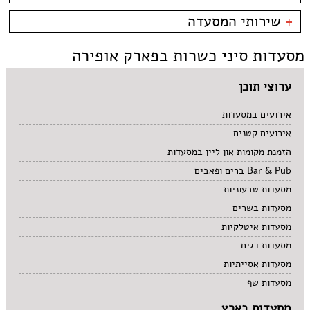
קניון מול הים - טיילת
צמחוני/טבעוני
בית קפה
כשרות
+
שירותי המסעדה
פירות ים
ביסטרו
כשר למהדרין
איטלקי
בר מסעדה
בהשגחת הבד''ץ
אירועים
מסעדות סיני כשרות בפארק אופירה
סושי
טאפאס בר
משלוחים
אוכל ביתי
סיני
תאילנדי
ערוצי תוכן
אירועים במסעדות
אירועים קטנים
הזמנת מקומות און ליין במסעדות
Bar & Pub ברים ופאבים
מסעדות טבעוניות
מסעדות בשרים
מסעדות איטלקיות
מסעדות דגים
מסעדות אסייתיות
מסעדות שף
מסעדות בארץ