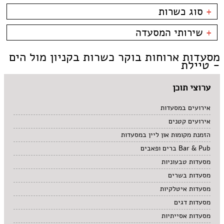
פארק אופירה
בשרים
אסייתי
+
סוג כשרות
פארק הקרח
דגים
ארוחות בוקר
קניון מול הים - טיילת
צמחוני/טבעוני
בית קפה
כשרות
+
שירותי המסעדה
פירות ים
ביסטרו
כשר למהדרין
איטלקי
בר מסעדה
בהשגחת הבד''ץ
אירועים
מסעדות ארוחות בוקר כשרות בקניון מול הים
סושי
טאפאס בר
משלוחים
- טיילת
אוכל ביתי
סיני
תאילנדי
ערוצי תוכן
אירועים במסעדות
אירועים קטנים
הזמנת מקומות און ליין במסעדות
Bar & Pub ברים ופאבים
מסעדות טבעוניות
מסעדות בשרים
מסעדות איטלקיות
מסעדות דגים
מסעדות אסייתיות