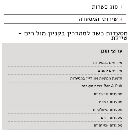
פארק אופירה
בשרים
אסייתי
+
סוג כשרות
פארק הקרח
דגים
ארוחות בוקר
קניון מול הים - טיילת
צמחוני/טבעוני
בית קפה
כשרות
+
שירותי המסעדה
פירות ים
ביסטרו
כשר למהדרין
איטלקי
בר מסעדה
בהשגחת הבד''ץ
אירועים
מסעדות כשר למהדרין בקניון מול הים -
סושי
טאפאס בר
משלוחים
טיילת
אוכל ביתי
סיני
תאילנדי
ערוצי תוכן
אירועים במסעדות
אירועים קטנים
הזמנת מקומות און ליין במסעדות
Bar & Pub ברים ופאבים
מסעדות טבעוניות
מסעדות בשרים
מסעדות איטלקיות
מסעדות דגים
מסעדות אסייתיות