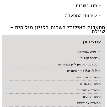
פארק אופירה
בשרים
אסייתי
+
סוג כשרות
פארק הקרח
דגים
ארוחות בוקר
קניון מול הים - טיילת
צמחוני/טבעוני
בית קפה
כשרות
+
שירותי המסעדה
פירות ים
ביסטרו
כשר למהדרין
איטלקי
בר מסעדה
בהשגחת הבד''ץ
אירועים
מסעדות תאילנדי כשרות בקניון מול הים -
סושי
טאפאס בר
משלוחים
טיילת
אוכל ביתי
סיני
תאילנדי
ערוצי תוכן
אירועים במסעדות
אירועים קטנים
הזמנת מקומות און ליין במסעדות
Bar & Pub ברים ופאבים
מסעדות טבעוניות
מסעדות בשרים
מסעדות איטלקיות
מסעדות דגים
מסעדות אסייתיות