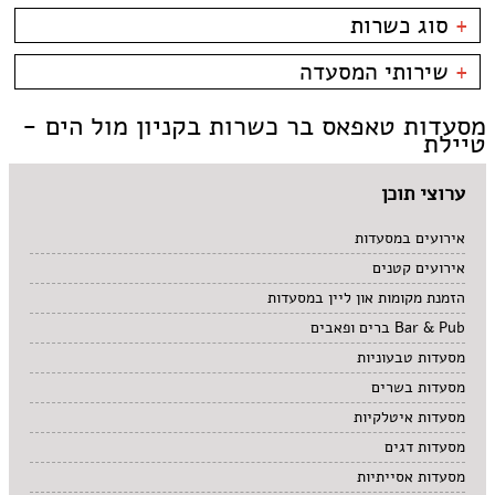
פארק אופירה
בשרים
אסייתי
+
סוג כשרות
פארק הקרח
דגים
ארוחות בוקר
קניון מול הים - טיילת
צמחוני/טבעוני
בית קפה
כשרות
+
שירותי המסעדה
פירות ים
ביסטרו
כשר למהדרין
איטלקי
בר מסעדה
בהשגחת הבד''ץ
אירועים
מסעדות טאפאס בר כשרות בקניון מול הים -
סושי
טאפאס בר
משלוחים
טיילת
אוכל ביתי
סיני
תאילנדי
ערוצי תוכן
אירועים במסעדות
אירועים קטנים
הזמנת מקומות און ליין במסעדות
Bar & Pub ברים ופאבים
מסעדות טבעוניות
מסעדות בשרים
מסעדות איטלקיות
מסעדות דגים
מסעדות אסייתיות