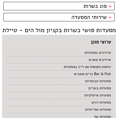
פארק אופירה
בשרים
אסייתי
+
סוג כשרות
פארק הקרח
דגים
ארוחות בוקר
קניון מול הים - טיילת
צמחוני/טבעוני
בית קפה
כשרות
+
שירותי המסעדה
פירות ים
ביסטרו
כשר למהדרין
איטלקי
בר מסעדה
בהשגחת הבד''ץ
אירועים
מסעדות סושי כשרות בקניון מול הים - טיילת
סושי
טאפאס בר
משלוחים
אוכל ביתי
סיני
תאילנדי
ערוצי תוכן
אירועים במסעדות
אירועים קטנים
הזמנת מקומות און ליין במסעדות
Bar & Pub ברים ופאבים
מסעדות טבעוניות
מסעדות בשרים
מסעדות איטלקיות
מסעדות דגים
מסעדות אסייתיות
מסעדות שף