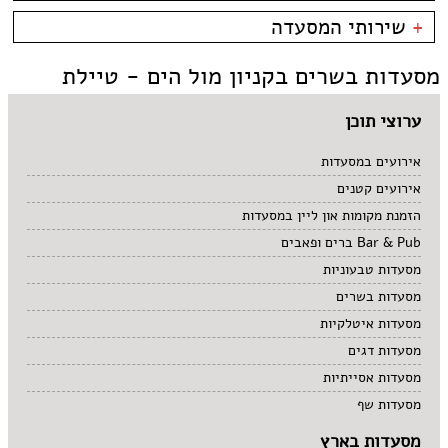
קניון מול הים - טיילת
צמחוני/טבעוני
בית קפה
כשרות
+
שירותי המסעדה
פירות ים
ביסטרו
כשר למהדרין
איטלקי
בר מסעדה
בהשגחת הבד''ץ
אירועים
מסעדות בשרים בקניון מול הים - טיילת
סושי
טאפאס בר
משלוחים
אוכל ביתי
סיני
תאילנדי
ערוצי תוכן
אירועים במסעדות
אירועים קטנים
הזמנת מקומות און ליין במסעדות
Bar & Pub ברים ופאבים
מסעדות טבעוניות
מסעדות בשרים
מסעדות איטלקיות
מסעדות דגים
מסעדות אסייתיות
מסעדות שף
מסעדות בארץ