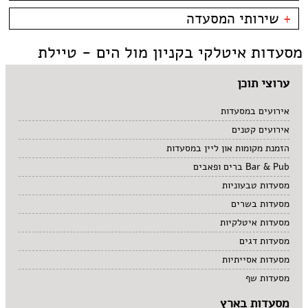
קניון מול הים - טיילת
צמחוני/טבעוני
בית קפה
כשרות
+
שירותי המסעדה
פירות ים
ביסטרו
כשר למהדרין
איטלקי
בר מסעדה
בהשגחת הבד''ץ
אירועים
מסעדות איטלקי בקניון מול הים - טיילת
סושי
טאפאס בר
משלוחים
אוכל ביתי
סיני
תאילנדי
ערוצי תוכן
אירועים במסעדות
אירועים קטנים
הזמנת מקומות און ליין במסעדות
Bar & Pub ברים ופאבים
מסעדות טבעוניות
מסעדות בשרים
מסעדות איטלקיות
מסעדות דגים
מסעדות אסייתיות
מסעדות שף
מסעדות בארץ