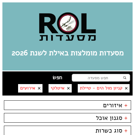
מסעדות מומלצות באילת לשנת 2026
קניון מול הים - טיילת
איטלקי
אירועים
+
איזורים
אילת
+
סגנון אוכל
מרינה
פארק אופירה
בשרים
אסייתי
+
סוג כשרות
פארק הקרח
דגים
ארוחות בוקר