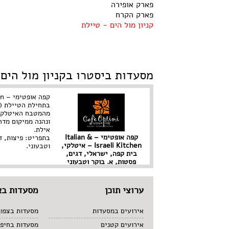
פארק אופירה
פארק הקרח
קניון מול הים - טיילת
מסעדות ביסטרו בקניון מול הים 
בתחילת הטיילת (צ
מהמטבח האיטלקי ו
ונהנה ממיקום מד
אילת.
קפה אופטימי – Italian &
בתפריט: פיצות, ד
Israeli Kitchen – איטלקי,
וטבעוני.
בית קפה, ישראלי, דגים,
פסטות, א. בוקר וטבעוני
ערוצי תוכן
מסעדות בא
אירועים במסעדות
מסעדות בצפון
אירועים קטנים
מסעדות בחיפ