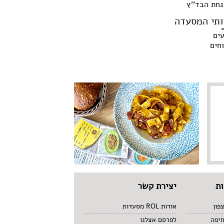
חת הבד''ץ
ותי המסעדה
עים
חים
ת
יצירת קשר
פון
אודות ROL מסעדות
חיפה
לפרסם אצלנו