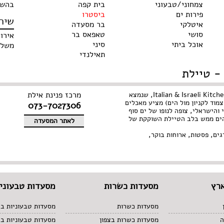
צמחוני/טבעוני
בית קפה
בהשג
פירות ים
ביסטרו
שיר
איטלקי
בר מסעדה
סושי
טאפאס בר
אירו
אוכל ביתי
סיני
משלו
תאילנדי
- טיילת
מרכז פנינת אילת
קפה אופטימי – Italian & Israeli Kitchen, שנמצא
מוד לקניון מול הים) מציע מאכלים
073-7027306
הישראלי, צופה לנופו של ים סוף
הים ממש בלב הטיילת השוקקת של
לאתר המסעדה
גים, פסטות, ארוחות בוקר,
רץ
מסעדות כשרות
מסעדות טבעוניו
מסעדות כשרות
מסעדות טבעוניות בצ
ה
מסעדות כשרות בצפון
מסעדות טבעוניות ב