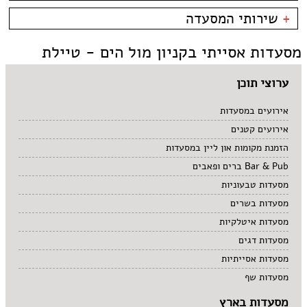
קניון מול הים - טיילת
צמחוני/טבעוני
בית קפה
כשרות
+
שירותי המסעדה
פירות ים
ביסטרו
כשר למהדרין
איטלקי
בר מסעדה
בהשגחת הבד''ץ
אירועים
מסעדות אסייתי בקניון מול הים - טיילת
סושי
טאפאס בר
משלוחים
אוכל ביתי
סיני
תאילנדי
ערוצי תוכן
אירועים במסעדות
אירועים קטנים
הזמנת מקומות און ליין במסעדות
Bar & Pub ברים ופאבים
מסעדות טבעוניות
מסעדות בשרים
מסעדות איטלקיות
מסעדות דגים
מסעדות אסייתיות
מסעדות שף
מסעדות בארץ