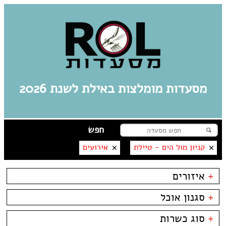
מסעדות מומלצות באילת לשנת 2026
קניון מול הים - טיילת
אירועים
+
איזורים
אילת
+
סגנון אוכל
מרינה
פארק אופירה
בשרים
אסייתי
+
סוג כשרות
פארק הקרח
דגים
ארוחות בוקר