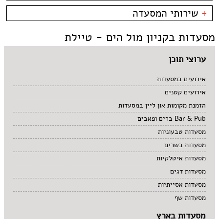
קניון מול הים - טיילת
צמחוני/טבעוני
בית קפה
כשרות
+
שירותי המסעדה
פירות ים
ביסטרו
כשר למהדרין
איטלקי
בר מסעדה
בהשגחת הבד''ץ
אירועים
מסעדות בקניון מול הים - טיילת
סושי
טאפאס בר
משלוחים
אוכל ביתי
סיני
תאילנדי
ערוצי תוכן
אירועים במסעדות
אירועים קטנים
הזמנת מקומות און ליין במסעדות
Bar & Pub ברים ופאבים
מסעדות טבעוניות
מסעדות בשרים
מסעדות איטלקיות
מסעדות דגים
מסעדות אסייתיות
מסעדות שף
מסעדות בארץ