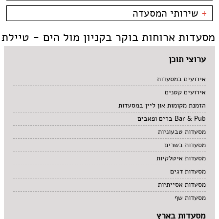
קניון מול הים - טיילת
צמחוני/טבעוני
בית קפה
כשרות
+
שירותי המסעדה
פירות ים
ביסטרו
כשר למהדרין
איטלקי
בר מסעדה
בהשגחת הבד''ץ
אירועים
מסעדות ארוחות בוקר בקניון מול הים - טיילת
סושי
טאפאס בר
משלוחים
אוכל ביתי
סיני
תאילנדי
ערוצי תוכן
אירועים במסעדות
אירועים קטנים
הזמנת מקומות און ליין במסעדות
Bar & Pub ברים ופאבים
מסעדות טבעוניות
מסעדות בשרים
מסעדות איטלקיות
מסעדות דגים
מסעדות אסייתיות
מסעדות שף
מסעדות בארץ