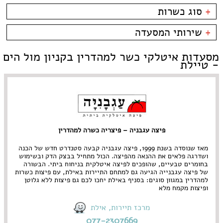
פארק אופירה
בשרים
אסייתי
+
סוג כשרות
פארק הקרח
דגים
ארוחות בוקר
קניון מול הים - טיילת
צמחוני/טבעוני
בית קפה
כשרות
+
שירותי המסעדה
פירות ים
ביסטרו
כשר למהדרין
איטלקי
בר מסעדה
בהשגחת הבד''ץ
אירועים
מסעדות איטלקי כשר למהדרין בקניון מול הים
סושי
טאפאס בר
משלוחים
- טיילת
אוכל ביתי
סיני
תאילנדי
פיצה עגבניה – פיצריה כשרה למהדרין
מאז שנוסדה בשנת 1999, פיצה עגבניה קבעה סטנדרט חדש של הכנה
ושדרגה פלאים את ההנאה מהפיצה. הכול מתחיל בבצק הדק ובשימוש
בחומרים טבעיים, שהופכים לפיצה איטלקית בניחוח ביתי. הבשורה
של פיצה עגבנייה הגיעה גם למתחם התיירות באילת, עם פיצות כשרות
למהדרין במגוון סוגים: בסניף באילת יחכו לכם גם פיצות ללא גלוטן
ופיצות מקמח מלא
מרכז תיירות, אילת
077-2307669