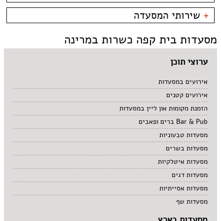
קניון מול הים - טיילת
צמחוני/טבעוני
בית קפה
כשרות
+
שירותי המסעדה
פירות ים
ביסטרו
כשר למהדרין
איטלקי
בר מסעדה
בהשגחת הבד''ץ
אירועים
מסעדות בית קפה כשרות במרינה
סושי
טאפאס בר
משלוחים
אוכל ביתי
סיני
תאילנדי
ערוצי תוכן
אירועים במסעדות
אירועים קטנים
הזמנת מקומות און ליין במסעדות
Bar & Pub ברים ופאבים
מסעדות טבעוניות
מסעדות בשרים
מסעדות איטלקיות
מסעדות דגים
מסעדות אסייתיות
מסעדות שף
מסעדות בארץ