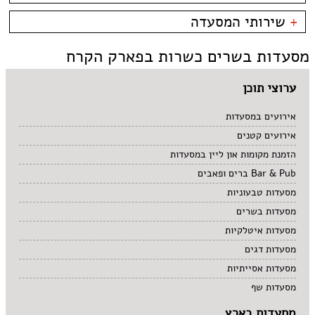
קניון מול הים - טיילת
צמחוני/טבעוני
בית קפה
כשרות
+
שירותי המסעדה
פירות ים
ביסטרו
כשר למהדרין
איטלקי
בר מסעדה
בהשגחת הבד''ץ
אירועים
מסעדות בשרים כשרות בפארק הקרח
סושי
טאפאס בר
משלוחים
אוכל ביתי
סיני
תאילנדי
ערוצי תוכן
אירועים במסעדות
אירועים קטנים
הזמנת מקומות און ליין במסעדות
Bar & Pub ברים ופאבים
מסעדות טבעוניות
מסעדות בשרים
מסעדות איטלקיות
מסעדות דגים
מסעדות אסייתיות
מסעדות שף
מסעדות בארץ