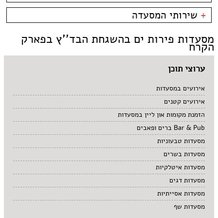
קניון מול הים - טיילת
צמחוני/טבעוני
בית קפה
כשרות
+
שירותי המסעדה
פירות ים
ביסטרו
כשר למהדרין
איטלקי
בר מסעדה
בהשגחת הבד''ץ
אירועים
מסעדות פירות ים בהשגחת הבד''ץ בפארק
סושי
טאפאס בר
משלוחים
הקרח
אוכל ביתי
סיני
תאילנדי
ערוצי תוכן
אירועים במסעדות
אירועים קטנים
הזמנת מקומות און ליין במסעדות
Bar & Pub ברים ופאבים
מסעדות טבעוניות
מסעדות בשרים
מסעדות איטלקיות
מסעדות דגים
מסעדות אסייתיות
מסעדות שף