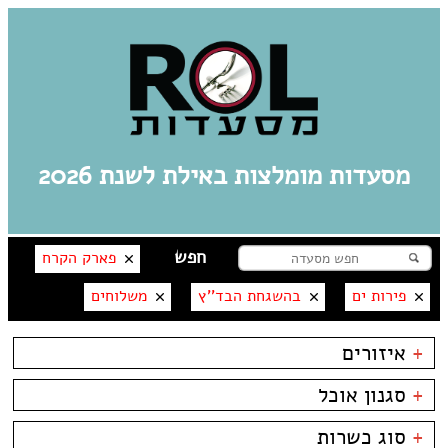
מסעדות מומלצות באילת לשנת 2026
פארק הקרח
פירות ים
בהשגחת הבד''ץ
משלוחים
+
איזורים
אילת
+
סגנון אוכל
מרינה
פארק אופירה
בשרים
אסייתי
+
סוג כשרות
פארק הקרח
דגים
ארוחות בוקר