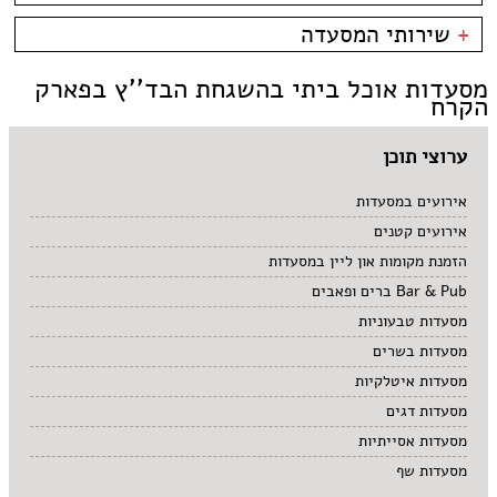
קניון מול הים - טיילת
צמחוני/טבעוני
בית קפה
כשרות
+
שירותי המסעדה
פירות ים
ביסטרו
כשר למהדרין
איטלקי
בר מסעדה
בהשגחת הבד''ץ
אירועים
מסעדות אוכל ביתי בהשגחת הבד''ץ בפארק
סושי
טאפאס בר
משלוחים
הקרח
אוכל ביתי
סיני
תאילנדי
ערוצי תוכן
אירועים במסעדות
אירועים קטנים
הזמנת מקומות און ליין במסעדות
Bar & Pub ברים ופאבים
מסעדות טבעוניות
מסעדות בשרים
מסעדות איטלקיות
מסעדות דגים
מסעדות אסייתיות
מסעדות שף