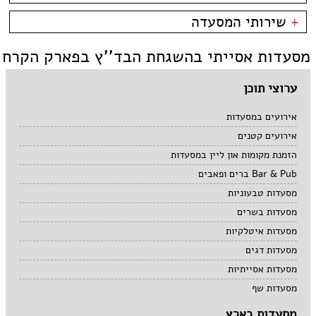
קניון מול הים - טיילת
צמחוני/טבעוני
בית קפה
כשרות
+
שירותי המסעדה
פירות ים
ביסטרו
כשר למהדרין
איטלקי
בר מסעדה
בהשגחת הבד''ץ
אירועים
מסעדות אסייתי בהשגחת הבד''ץ בפארק הקרח
סושי
טאפאס בר
משלוחים
אוכל ביתי
סיני
תאילנדי
ערוצי תוכן
אירועים במסעדות
אירועים קטנים
הזמנת מקומות און ליין במסעדות
Bar & Pub ברים ופאבים
מסעדות טבעוניות
מסעדות בשרים
מסעדות איטלקיות
מסעדות דגים
מסעדות אסייתיות
מסעדות שף
מסעדות בארץ