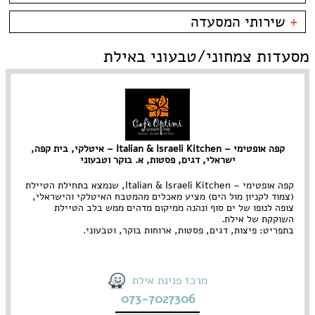
קניון מול הים - טיילת
צמחוני/טבעוני
בית קפה
כשרות
+
שירותי המסעדה
פירות ים
ביסטרו
כשר למהדרין
איטלקי
בר מסעדה
בהשגחת הבד''ץ
אירועים
מסעדות צמחוני/טבעוני באילת
סושי
טאפאס בר
משלוחים
אוכל ביתי
סיני
תאילנדי
קפה אופטימי – Italian & Israeli Kitchen – איטלקי, בית קפה,
ישראלי, דגים, פסטות, א. בוקר וטבעוני
קפה אופטימי – Italian & Israeli Kitchen, שנמצא בתחילת הטיילת
(צמוד לקניון מול הים) מציע מאכלים מהמטבח האיטלקי והישראלי,
צופה לנופו של ים סוף ונהנה ממיקום מדהים ממש בלב הטיילת
השוקקת של אילת.
בתפריט: פיצות, דגים, פסטות, ארוחות בוקר, וטבעוני.
מרכז פנינת אילת
073-7027306