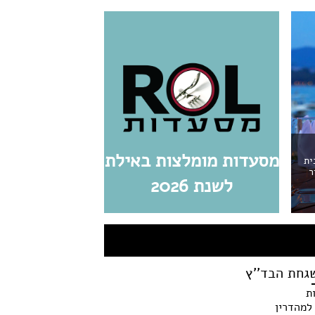
מסעדות מומלצות באילת
ית
ר
לשנת 2026
גחת הבד''ץ
ת
למהדרין