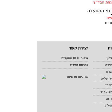
חת הבד''ץ
ותי המסעדה
עים
חים
ת
יצירת קשר
פון
אודות ROL מסעדות
חיפה
לפרסם אצלנו
רון
מדיניות פרטיות
רושלים
מרכז
תל אביב
רום
אילת