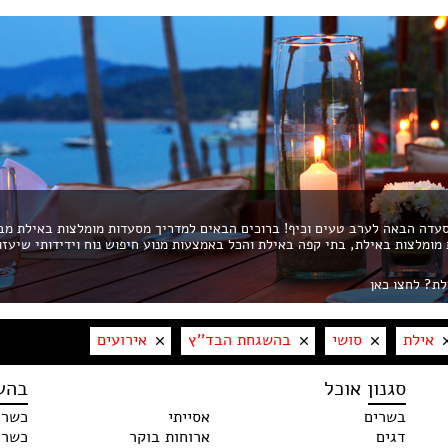
דה הבאה לערב טעים וכיף! ברוכים הבאים למדריך מסעדות מומלצות באילת מב
ת מומלצות באילת, בתי קפה באילת והכל באמצעות מנוע חיפוש נוח וידידותי שיעזו
לת? לחצו כאן
אילת
סושי
בהשגחת הבד''ץ
אירועים
סגנון אוכל
בהש
בשרים
אסייתי
כשרו
דגים
ארוחות בוקר
כשר 