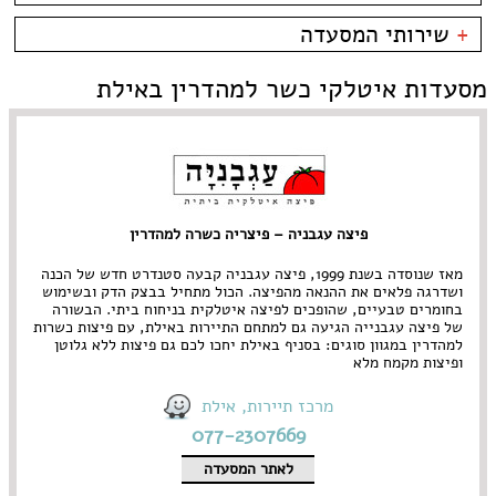
קניון מול הים - טיילת
צמחוני/טבעוני
בית קפה
כשרות
+
שירותי המסעדה
פירות ים
ביסטרו
כשר למהדרין
איטלקי
בר מסעדה
בהשגחת הבד''ץ
אירועים
מסעדות איטלקי כשר למהדרין באילת
סושי
טאפאס בר
משלוחים
אוכל ביתי
סיני
תאילנדי
פיצה עגבניה – פיצריה כשרה למהדרין
מאז שנוסדה בשנת 1999, פיצה עגבניה קבעה סטנדרט חדש של הכנה
ושדרגה פלאים את ההנאה מהפיצה. הכול מתחיל בבצק הדק ובשימוש
בחומרים טבעיים, שהופכים לפיצה איטלקית בניחוח ביתי. הבשורה
של פיצה עגבנייה הגיעה גם למתחם התיירות באילת, עם פיצות כשרות
למהדרין במגוון סוגים: בסניף באילת יחכו לכם גם פיצות ללא גלוטן
ופיצות מקמח מלא
מרכז תיירות, אילת
077-2307669
לאתר המסעדה